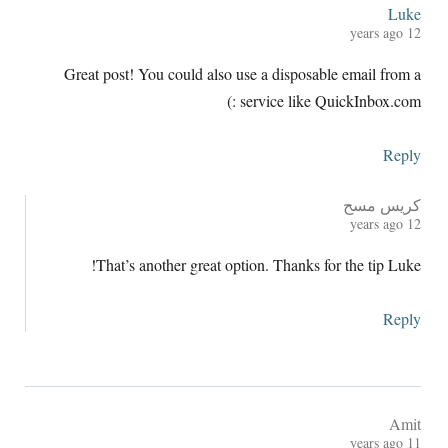
Luke
years ago
12
Great post
!
You could also use a disposable email from a
:)
service like QuickInbox.com
Reply
كريس مسح
years ago
12
!
That’s another great option
.
Thanks for the tip Luke
Reply
Amit
years ago
11