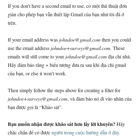
If you don't have a second email to use
, có một thủ thuật đơn
giản cho phép bạn vẫn thiết lập Gmail của bạn như tôi đã ở
trên.
If your email address was
johndoe@gmail.com
then you could
use the email address
johndoe+surveys@gmail.com
.
These
emails will still come to your
johndoe@gmail.com
địa chỉ nhà.
Hãy đảm bảo rằng + biểu tượng đưa ra sau khi địa chỉ gmail
của bạn,
or else it won't work
.
Then simply follow the steps above for creating a filter for
johndoe+surveys@gmail.com
, và đảm bảo nó đi vào nhãn của
bạn được gọi là “Khảo sát”.
Bạn muốn nhận được khảo sát hơn lấy lời khuyên?
Hãy
chắc chắn để có được
người trong cuộc hướng dẫn ở đây.