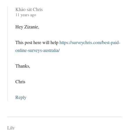
Khảo sát Chris
11
years ago
Hey Zizanie
,
This post here will help
https://surveychris.com/best-paid-
online-surveys-australia/
Thanks
,
Chris
Reply
Lily