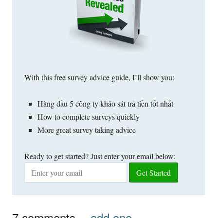
With this free survey advice guide
,
I’ll show you
:
Hàng đầu 5 công ty khảo sát trả tiền tốt nhất
How to complete surveys quickly
More great survey taking advice
Ready to get started
?
Just enter your email below
:
7
comments
…
add one