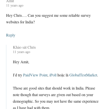
Amit
11
years ago
Hey Chris
….
Can you suggest me some reliable survey
websites for India
?
Reply
Khảo sát Chris
11
years ago
Hey Amit
,
I’d try
PaidView Point
,
iPoll
hoặc là
GlobalTestMarket
.
Those are good sites that should work in India
.
Please
note though that surveys are given out based on your
demographic
.
So you may not have the same experience
as I have had with them
.