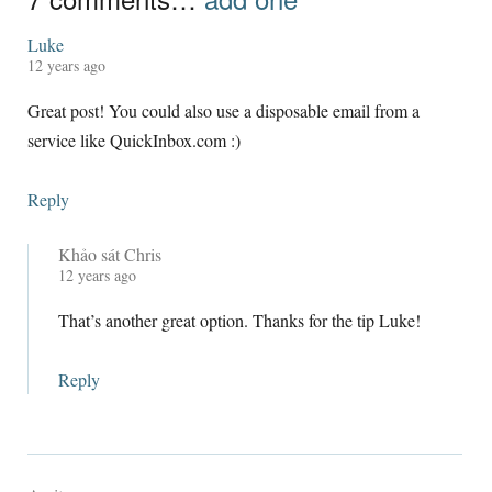
Luke
12
years ago
Great post
!
You could also use a disposable email from a
service like QuickInbox.com
:)
Reply
Khảo sát Chris
12
years ago
That’s another great option
.
Thanks for the tip Luke
!
Reply